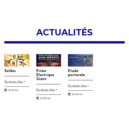
ACTUALITÉS
Soldes
Prime
Etude
Electrique
posturale
Giant
En savoir plus
En savoir plus
En savoir plus
10-07-24
24-04-24
10-05-24