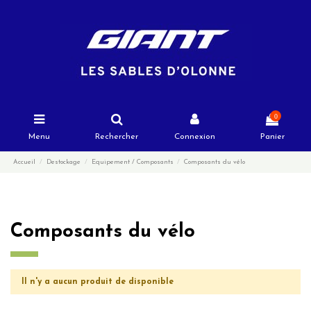
0
Menu
Rechercher
Connexion
Panier
Accueil
Destockage
Equipement / Composants
Composants du vélo
Composants du vélo
Il n'y a aucun produit de disponible