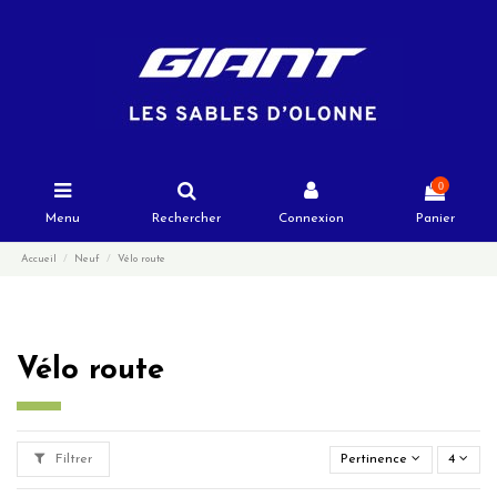
0
Menu
Rechercher
Connexion
Panier
Accueil
Neuf
Vélo route
Vélo route
Filtrer
Pertinence
4